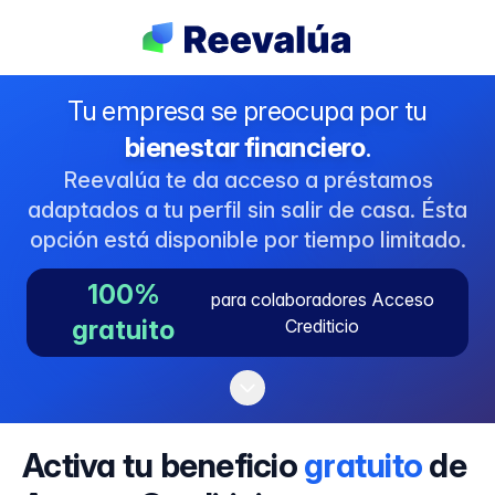
Tu empresa se preocupa por tu
bienestar financiero
.
Reevalúa te da acceso a préstamos
adaptados a tu perfil sin salir de casa. Ésta
opción está disponible por tiempo limitado.
100%
para colaboradores Acceso
gratuito
Crediticio
Activa tu beneficio
gratuito
de