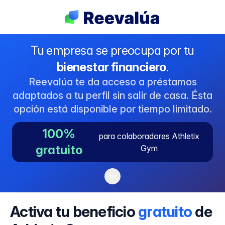
Tu empresa se preocupa por tu
bienestar financiero
.
Reevalúa te da acceso a préstamos
adaptados a tu perfil sin salir de casa. Ésta
opción está disponible por tiempo limitado.
100%
para colaboradores Athletix
gratuito
Gym
Activa tu beneficio
gratuito
de