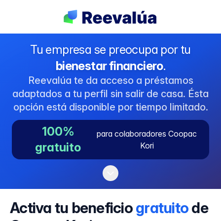
Tu empresa se preocupa por tu
bienestar financiero
.
Reevalúa te da acceso a préstamos
adaptados a tu perfil sin salir de casa. Ésta
opción está disponible por tiempo limitado.
100%
para colaboradores Coopac
gratuito
Kori
Activa tu beneficio
gratuito
de