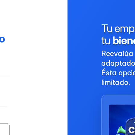
Tu emp
o
tu
bien
Reevalúa 
adaptados 
Ésta opci
limitado.