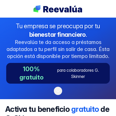
Tu empresa se preocupa por tu
bienestar financiero
.
Reevalúa te da acceso a préstamos
adaptados a tu perfil sin salir de casa. Ésta
opción está disponible por tiempo limitado.
100%
para colaboradores G.
gratuito
Skinner
Activa tu beneficio
gratuito
de