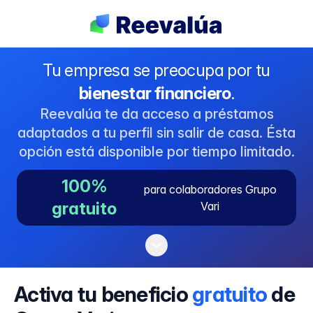
Tu empresa se preocupa por tu
bienestar financiero
.
Reevalúa te da acceso a préstamos
adaptados a tu perfil sin salir de casa. Ésta
opción está disponible por tiempo limitado.
100%
para colaboradores Grupo
gratuito
Vari
Activa tu beneficio
gratuito
de