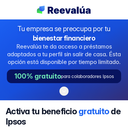
Tu empresa se preocupa por tu
bienestar financiero
Reevalúa te da acceso a préstamos
adaptados a tu perfil sin salir de casa. Ésta
opción está disponible por tiempo limitado.
100% gratuito
para colaboradores Ipsos
Activa tu beneficio
gratuito
de
Ipsos