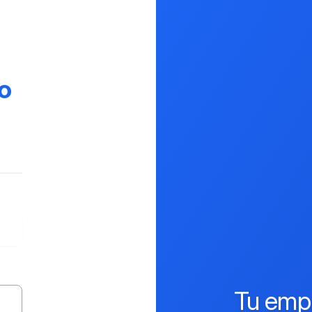
o
Tu emp