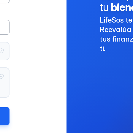
tu
bien
LifeSos t
Reevalúa 
tus finanz
ti.