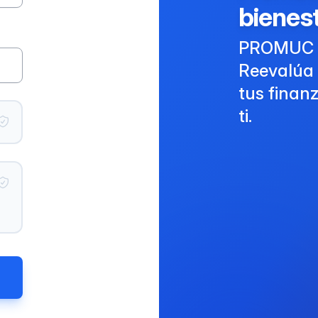
bienest
PROMUC t
Reevalúa 
tus finanz
ti.