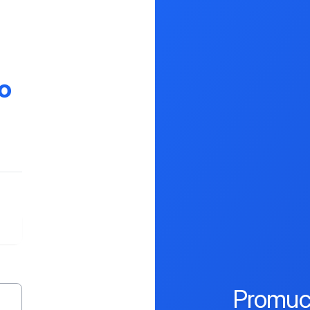
o
Promuc 