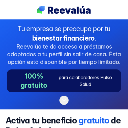
Tu empresa se preocupa por tu
bienestar financiero
.
Reevalúa te da acceso a préstamos
adaptados a tu perfil sin salir de casa. Ésta
opción está disponible por tiempo limitado.
100%
para colaboradores Pulso
gratuito
Salud
Activa tu beneficio
gratuito
de