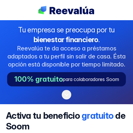
Tu empresa se preocupa por tu
bienestar financiero
.
Reevalúa te da acceso a préstamos
adaptados a tu perfil sin salir de casa. Ésta
opción está disponible por tiempo limitado.
100% gratuito
para colaboradores Soom
Activa tu beneficio
gratuito
de
Soom