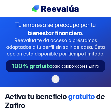
Tu empresa se preocupa por tu
bienestar financiero
.
Reevalúa te da acceso a préstamos
adaptados a tu perfil sin salir de casa. Ésta
opción está disponible por tiempo limitado.
100% gratuito
para colaboradores Zafiro
Activa tu beneficio
gratuito
de
Zafiro