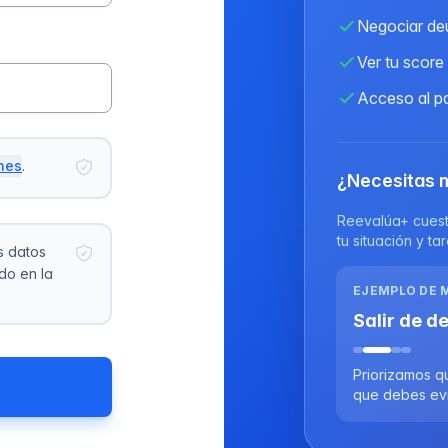
Negociar de
Ver tu score
Acceso al pa
nes
.
¿Necesitas 
Reevalúa+ cuesta
tu situación y t
s datos
do en la
EJEMPLO DE 
Salir de d
Priorizamos q
que debes evi