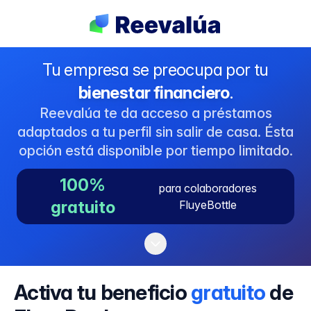
Tu empresa se preocupa por tu
bienestar financiero
.
Reevalúa te da acceso a préstamos
adaptados a tu perfil sin salir de casa. Ésta
opción está disponible por tiempo limitado.
100%
para colaboradores
gratuito
FluyeBottle
Activa tu beneficio
gratuito
de