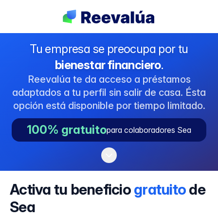
Tu empresa se preocupa por tu
bienestar financiero
.
Reevalúa te da acceso a préstamos
adaptados a tu perfil sin salir de casa. Ésta
opción está disponible por tiempo limitado.
100% gratuito
para colaboradores Sea
Activa tu beneficio
gratuito
de
Sea