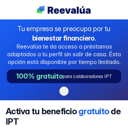
Tu empresa se preocupa por tu
bienestar financiero
.
Reevalúa te da acceso a préstamos
adaptados a tu perfil sin salir de casa. Ésta
opción está disponible por tiempo limitado.
100% gratuito
para colaboradores IPT
Activa tu beneficio
gratuito
de
IPT