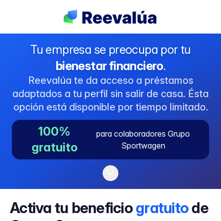
Tu empresa se preocupa por tu
bienestar financiero
.
Reevalúa te da acceso a préstamos
adaptados a tu perfil sin salir de casa. Ésta
opción está disponible por tiempo limitado.
100%
para colaboradores Grupo
gratuito
Sportwagen
Activa tu beneficio
gratuito
de