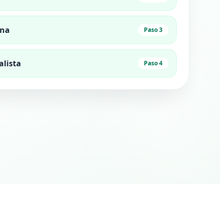
ana
Paso 3
alista
Paso 4