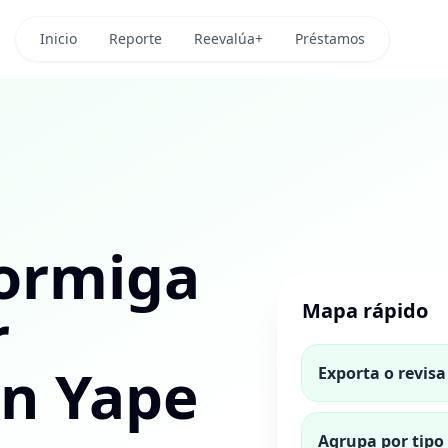
Inicio
Reporte
Reevalúa+
Préstamos
hormiga
r
Mapa rápido
en Yape
Exporta o revis
Agrupa por tipo