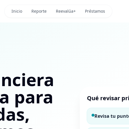
Inicio
Reporte
Reevalúa+
Préstamos
anciera
a para
Qué revisar p
das,
Revisa tu punt