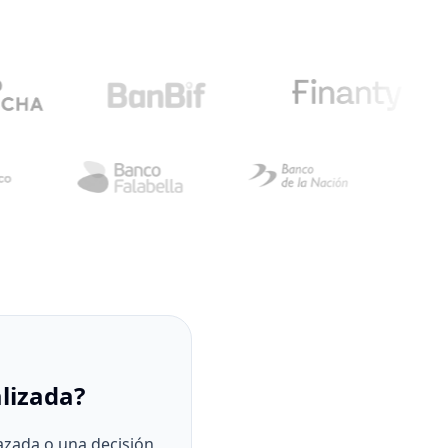
lizada?
azada o una decisión