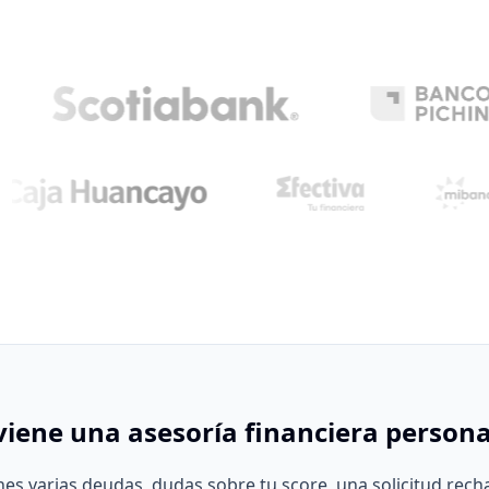
iene una asesoría financiera persona
es varias deudas, dudas sobre tu score, una solicitud rech