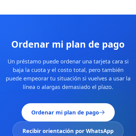
Ordenar mi plan de pago
Un préstamo puede ordenar una tarjeta cara si
baja la cuota y el costo total, pero también
puede empeorar tu situación si vuelves a usar la
línea o alargas demasiado el plazo.
Ordenar mi plan de pago
Recibir orientación por WhatsApp