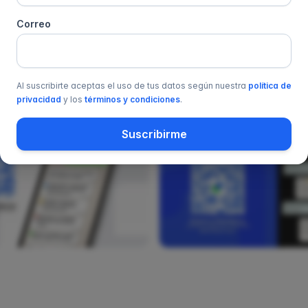
Correo
Al suscribirte aceptas el uso de tus datos según nuestra
política de
privacidad
y los
términos y condiciones
.
Suscribirme