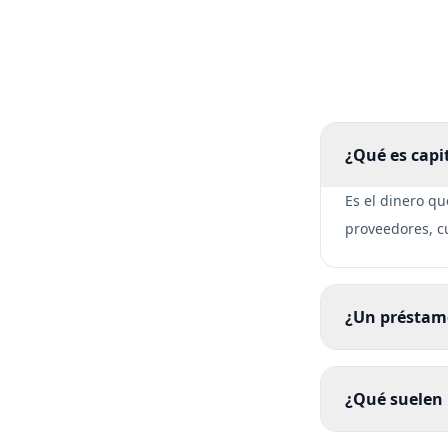
¿Qué es capi
Es el dinero q
proveedores, cu
¿Un préstamo
¿Qué suelen 